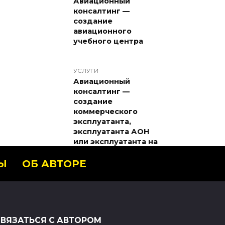
Авиационный
консалтинг —
создание
авиационного
учебного центра
УСЛУГИ
Авиационный
консалтинг —
создание
коммерческого
эксплуатанта,
эксплуатанта АОН
или эксплуатанта на
виды авиационных
работ
Ы
ОБ АВТОРЕ
УСЛУГИ
Теоретическая и
практическая
СВЯЗАТЬСЯ С АВТОРОМ
подготовка частных