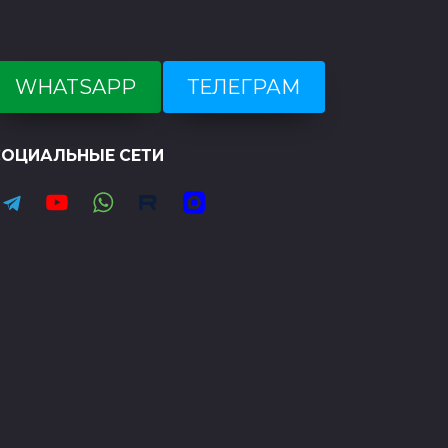
пилотов
УСЛУГИ
WHATSAPP
ТЕЛЕГРАМ
Подготовка
аэронавигационных
паспортов
аэродромов и
СОЦИАЛЬНЫЕ СЕТИ
посадочных
площадок
УСЛУГИ
Подготовка и
выполнение
международных
полетов
СОЦИАЛЬНЫЕ СЕТИ