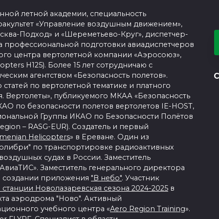
нной летной академии, специальность
 факультет «Управление воздушным движением»,
сква-Подход» и «Шереметьево-Круг», диспетчер-
тра профессиональной подготовки авиадиспетчеров
ого центра вертолетной компании «Аэросоюз»,
copters H125). Более 15 лет сотрудничаю с
еским агентством «Безопасность полетов».
ор статей по вертолетной тематике и платного
я. Вертолеты», публикуемого МКАА «Безопасность
КАО по безопасности полетов вертолетов IE-HOST,
иональной Группы ИКАО по Безопасности Полётов
 Region – RASG-EUR). Создатель и первый
menian Helicopters
» в Ереване. Один из
Колибри" по транспортировке радиоактивных
воздушных судах в России. Заместитель
АвиаТИС». Заместитель генерального директора
 в создании приложения
"В небо"
. Участник
 станции Новолазаревская сезона 2024-2025
в
кта аэродрома "Ново". Активный
ационного учебного центра «
Aero Region Training
».