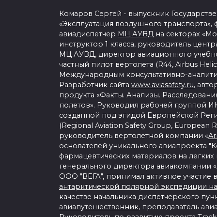
Комаров Сергей - выпускник Государстве
«Эксплуатация воздушного транспорта»,
авиадиспетчер
МЦ АУВД
на секторах «Мо
инструктор 1 класса, руководитель цен
МЦ АУВД, директор авиационного учебн
частный пилот вертолета (R44, Airbus Heli
Международным консультативно-аналитич
Разработчик сайта
www.aviasafety.ru
, авт
продукта «Факты. Анализы. Расследовани
полетов». Руководил рабочей группой И
созданной под эгидой Европейской Рег
(Regional Aviation Safety Group, European
руководитель вертолетной компании «
Ar
основателей уникального авиапроекта "
фармацевтических материалов на легких 
генерального директора авиакомпании «
ООО "ВЕГА", принимал активное участие
антарктической полярной экспедиции на
качестве начальника диспетчерского пун
авиапутешественник
, преподаватель ави