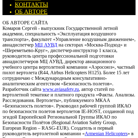
КОНТАКТЫ
ОБ АВТОРЕ
ОБ АВТОРЕ САЙТА
Комаров Сергей - выпускник Государственной летной
академии, специальность «Эксплуатация воздушного
транспорта», факультет «Управление воздушным движением»,
авиадиспетчер
МЦ АУВД
на секторах «Москва-Подход» и
«Шереметьево-Круг», диспетчер-инструктор 1 класса,
руководитель центра профессиональной подготовки
авиадиспетчеров МЦ АУВД, директор авиационного
учебного центра вертолетной компании «Аэросоюз», частный
пилот вертолета (R44, Airbus Helicopters H125). Более 15 лет
сотрудничаю с Международным консультативно-
аналитическим агентством «Безопасность полетов».
Разработчик сайта
www.aviasafety.ru
, автор статей по
вертолетной тематике и платного продукта «Факты. Анализы.
Расследования. Вертолеты», публикуемого МКАА
«Безопасность полетов». Руководил рабочей группой ИКАО
по безопасности полетов вертолетов IE-HOST, созданной под
эгидой Европейской Региональной Группы ИКАО по
Безопасности Полётов (Regional Aviation Safety Group,
European Region – RASG-EUR). Создатель и первый
руководитель вертолетной компании «
Armenian Helicopters
» в