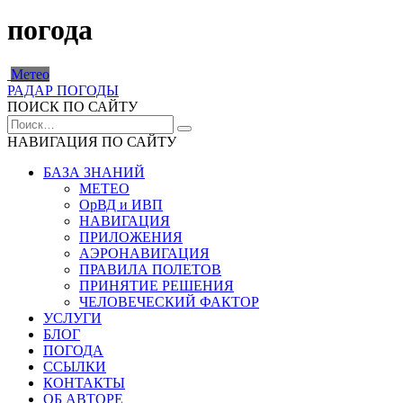
погода
Метео
РАДАР ПОГОДЫ
ПОИСК ПО САЙТУ
Search
for:
НАВИГАЦИЯ ПО САЙТУ
БАЗА ЗНАНИЙ
МЕТЕО
ОрВД и ИВП
НАВИГАЦИЯ
ПРИЛОЖЕНИЯ
АЭРОНАВИГАЦИЯ
ПРАВИЛА ПОЛЕТОВ
ПРИНЯТИЕ РЕШЕНИЯ
ЧЕЛОВЕЧЕСКИЙ ФАКТОР
УСЛУГИ
БЛОГ
ПОГОДА
ССЫЛКИ
КОНТАКТЫ
ОБ АВТОРЕ