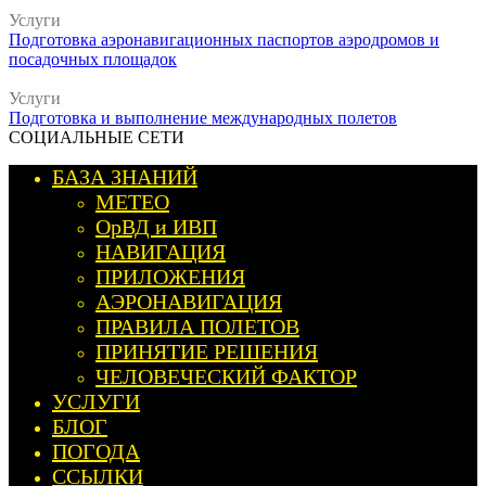
Услуги
Подготовка аэронавигационных паспортов аэродромов и
посадочных площадок
Услуги
Подготовка и выполнение международных полетов
СОЦИАЛЬНЫЕ СЕТИ
БАЗА ЗНАНИЙ
МЕТЕО
ОрВД и ИВП
НАВИГАЦИЯ
ПРИЛОЖЕНИЯ
АЭРОНАВИГАЦИЯ
ПРАВИЛА ПОЛЕТОВ
ПРИНЯТИЕ РЕШЕНИЯ
ЧЕЛОВЕЧЕСКИЙ ФАКТОР
УСЛУГИ
БЛОГ
ПОГОДА
ССЫЛКИ