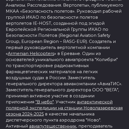
Анализы. Расследования. Вертолеты», публикуемого
МКАА «Безопасность полетов». Руководил рабочей
группой ИКАО по безопасности полетов
вертолетов IE-HOST, созданной под эгидой
Европейской Региональной Группы ИКАО по
Безопасности Полётов (Regional Aviation Safety
Group, European Region – RASG-EUR). Создатель и
первый руководитель вертолетной компании
«
Armenian Helicopters
» в Ереване. Один из
основателей уникального авиапроекта "Колибри"
по транспортировке радиоактивных
фармацевтических материалов на легких
воздушных судах в России. Заместитель
генерального директора авиакомпании «АвиаТИС».
Заместитель генерального директора ООО "ВЕГА",
принимал активное участие в создании
приложения
"В небо"
. Участник
антарктической
полярной экспедиции на станции Новолазаревская
сезона 2024-2025
в качестве начальника
диспетчерского пункта аэродрома "Ново".
Активный
авиапутешественник
, преподаватель