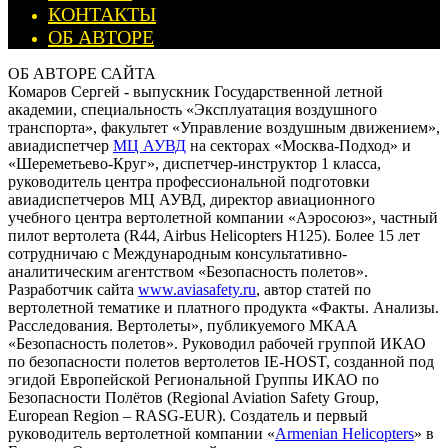
КОНТАКТЫ
ОБ АВТОРЕ
ОБ АВТОРЕ САЙТА
Комаров Сергей - выпускник Государственной летной
академии, специальность «Эксплуатация воздушного
транспорта», факультет «Управление воздушным движением»,
авиадиспетчер
МЦ АУВД
на секторах «Москва-Подход» и
«Шереметьево-Круг», диспетчер-инструктор 1 класса,
руководитель центра профессиональной подготовки
авиадиспетчеров МЦ АУВД, директор авиационного
учебного центра вертолетной компании «Аэросоюз», частный
пилот вертолета (R44, Airbus Helicopters H125). Более 15 лет
сотрудничаю с Международным консультативно-
аналитическим агентством «Безопасность полетов».
Разработчик сайта
www.aviasafety.ru
, автор статей по
вертолетной тематике и платного продукта «Факты. Анализы.
Расследования. Вертолеты», публикуемого МКАА
«Безопасность полетов». Руководил рабочей группой ИКАО
по безопасности полетов вертолетов IE-HOST, созданной под
эгидой Европейской Региональной Группы ИКАО по
Безопасности Полётов (Regional Aviation Safety Group,
European Region – RASG-EUR). Создатель и первый
руководитель вертолетной компании «
Armenian Helicopters
» в