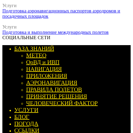
Услуги
Подготовка аэронавигационных паспортов аэродромов и
посадочных площадок
Услуги
Подготовка и выполнение международных полетов
СОЦИАЛЬНЫЕ СЕТИ
БАЗА ЗНАНИЙ
МЕТЕО
ОрВД и ИВП
НАВИГАЦИЯ
ПРИЛОЖЕНИЯ
АЭРОНАВИГАЦИЯ
ПРАВИЛА ПОЛЕТОВ
ПРИНЯТИЕ РЕШЕНИЯ
ЧЕЛОВЕЧЕСКИЙ ФАКТОР
УСЛУГИ
БЛОГ
ПОГОДА
ССЫЛКИ