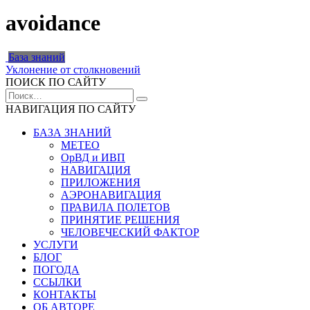
avoidance
База знаний
Уклонение от столкновений
ПОИСК ПО САЙТУ
Search
for:
НАВИГАЦИЯ ПО САЙТУ
БАЗА ЗНАНИЙ
МЕТЕО
ОрВД и ИВП
НАВИГАЦИЯ
ПРИЛОЖЕНИЯ
АЭРОНАВИГАЦИЯ
ПРАВИЛА ПОЛЕТОВ
ПРИНЯТИЕ РЕШЕНИЯ
ЧЕЛОВЕЧЕСКИЙ ФАКТОР
УСЛУГИ
БЛОГ
ПОГОДА
ССЫЛКИ
КОНТАКТЫ
ОБ АВТОРЕ