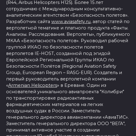
(R44, Airbus Helicopters H125). Более 15 лет
сотрудничаю с Международным консультативно-
аналитическим агентством «Безопасность полетов».
Разработчик сайта
www.aviasafety.ru
, автор статей по
вертолетной тематике и платного продукта «Факты.
Анализы. Расследования. Вертолеты», публикуемого
МКАА «Безопасность полетов». Руководил рабочей
группой ИКАО по безопасности полетов
вертолетов IE-HOST, созданной под эгидой
Европейской Региональной Группы ИКАО по
Безопасности Полётов (Regional Aviation Safety
Group, European Region – RASG-EUR). Создатель и
первый руководитель вертолетной компании
«
Armenian Helicopters
» в Ереване. Один из
основателей уникального авиапроекта "Колибри"
по транспортировке радиоактивных
фармацевтических материалов на легких
воздушных судах в России. Заместитель
генерального директора авиакомпании «АвиаТИС».
Заместитель генерального директора ООО "ВЕГА",
принимал активное участие в создании